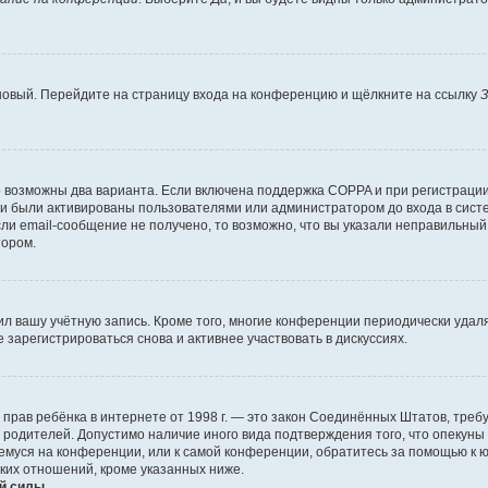
 новый. Перейдите на страницу входа на конференцию и щёлкните на ссылку
З
о возможны два варианта. Если включена поддержка COPPA и при регистрации 
и были активированы пользователями или администратором до входа в систе
и email-сообщение не получено, то возможно, что вы указали неправильный 
тором.
ил вашу учётную запись. Кроме того, многие конференции периодически уда
зарегистрироваться снова и активнее участвовать в дискуссиях.
тных прав ребёнка в интернете от 1998 г. — это закон Соединённых Штатов, т
е родителей. Допустимо наличие иного вида подтверждения того, что опек
ющемуся на конференции, или к самой конференции, обратитесь за помощью к 
ких отношений, кроме указанных ниже.
й силы.