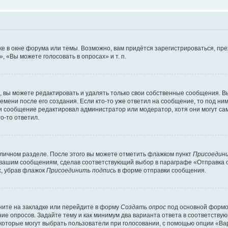
е в окне форума или темы. Возможно, вам придётся зарегистрироваться, пр
 «Вы можете голосовать в опросах» и т. п.
вы можете редактировать и удалять только свои собственные сообщения. В
емени после его создания. Если кто-то уже ответил на сообщение, то под ни
сли сообщение редактировал администратор или модератор, хотя они могут са
о-то ответил.
 личном разделе. После этого вы можете отметить флажком пункт
Присоедини
 вашим сообщениям, сделав соответствующий выбор в параграфе «Отправка 
х, убрав флажок
Присоединить подпись
в форме отправки сообщения.
ите на закладке или перейдите в форму
Создать опрос
под основной формой
ние опросов. Задайте тему и как минимум два варианта ответа в соответству
 которые могут выбрать пользователи при голосовании, с помощью опции «Вар