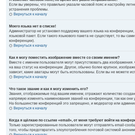
Если вы уверены, что правильно указали часовой пояс и настройку лет
устранения проблемы.
Вернуться к началу
Моего языка нет в списке!
Администратор не установил поддержку вашего языка на конференции, 
языковой пакет. Если такого языкового пакета не существует, то вы с
конференции).
Вернуться к началу
Как я могу поместить изображение вместе со своим именем?
Вместе с именем пользователя могут присутствовать два изображения. О
на ваш статус на конференции. Другое, обычно более крупное, изображе
зависит, какие аватары могут быть использованы. Если вы не можете 
Вернуться к началу
Что такое звание и как я могу изменить его?
Звания, отображаемые под вашим именем, отражают количество созда
напрямую изменять наименования званий на конференции, так как они 
На большинстве конференций это запрещено, и модератор или админис
Вернуться к началу
Когда я щёлкаю по ссылке «email», от меня требуют войти на конфе
Только зарегистрированные пользователи могут отправлять email-сооб
того, чтобы предотвратить злоупотребления почтовой системой анони
Вернуться к началу