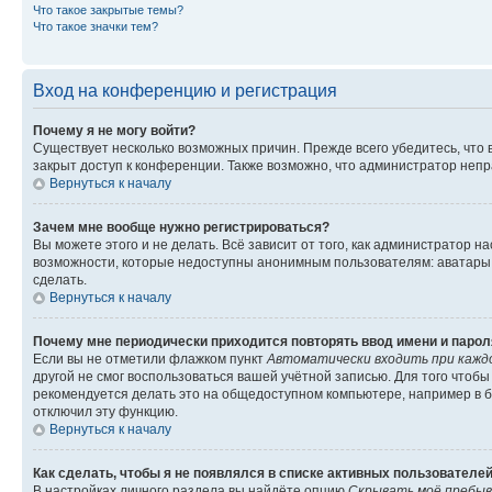
Что такое закрытые темы?
Что такое значки тем?
Вход на конференцию и регистрация
Почему я не могу войти?
Существует несколько возможных причин. Прежде всего убедитесь, что 
закрыт доступ к конференции. Также возможно, что администратор неп
Вернуться к началу
Зачем мне вообще нужно регистрироваться?
Вы можете этого и не делать. Всё зависит от того, как администратор
возможности, которые недоступны анонимным пользователям: аватары, ли
сделать.
Вернуться к началу
Почему мне периодически приходится повторять ввод имени и парол
Если вы не отметили флажком пункт
Автоматически входить при кажд
другой не смог воспользоваться вашей учётной записью. Для того чтоб
рекомендуется делать это на общедоступном компьютере, например в би
отключил эту функцию.
Вернуться к началу
Как сделать, чтобы я не появлялся в списке активных пользователе
В настройках личного раздела вы найдёте опцию
Скрывать моё пребыв