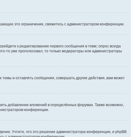
шающее это ограничение, свяжитесь с администратором конференции.
ерейдите к редактированию первого сообщения в теме; опрос всегда
 кто-то уже проголосовал, то только модераторы или администраторы
 темы и оставлять сообщения, совершать другие действия, вам может
шить добавление вложений в определённых форумах. Также возможно,
министратором конференции.
дение. Учтите, что это решение администратора конференции, и phpBB
тесь с администратором конференции.