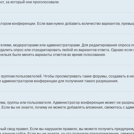
т, за который они проголосовали.
атором конференции. Если вам нужно добавить количество вариантов, превы
дателями, модераторами или администраторами. Для редактирования опроса п
 удалить опрос или отредактировать любой из вариантов ответа. Однако если
 нельзя было менять варианты ответов во время голосования.
руппам пользователей. Чтобы просматривать такие форумы, создавать в них
и администратором конференции для получения такого разрешения.
ма, группы или пользователя. Администратор конференции может не разре
 Если вы не знаете, почему не можете добавлять вложения, свяжитесь с ад
ый свод правил. Если вы нарушили правило, вы можете получить предупреж
 данном сайте. Если вы не знаете, за что получили предупреждение, свяжи