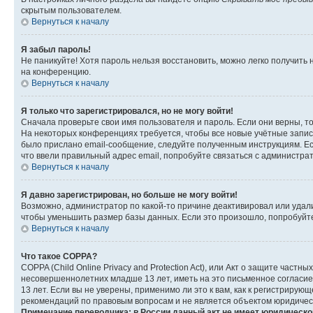
скрытым пользователем.
Вернуться к началу
Я забыл пароль!
Не паникуйте! Хотя пароль нельзя восстановить, можно легко получить
на конференцию.
Вернуться к началу
Я только что зарегистрировался, но не могу войти!
Сначала проверьте свои имя пользователя и пароль. Если они верны, т
На некоторых конференциях требуется, чтобы все новые учётные запис
было прислано email-сообщение, следуйте полученным инструкциям. Есл
что ввели правильный адрес email, попробуйте связаться с администра
Вернуться к началу
Я давно зарегистрирован, но больше не могу войти!
Возможно, администратор по какой-то причине деактивировал или удал
чтобы уменьшить размер базы данных. Если это произошло, попробуйте 
Вернуться к началу
Что такое COPPA?
COPPA (Child Online Privacy and Protection Act), или Акт о защите час
несовершеннолетних младше 13 лет, иметь на это письменное согласи
13 лет. Если вы не уверены, применимо ли это к вам, как к регистриру
рекомендаций по правовым вопросам и не является объектом юридичес
Примечание переводчика: в России данный акт не имеет юридическо