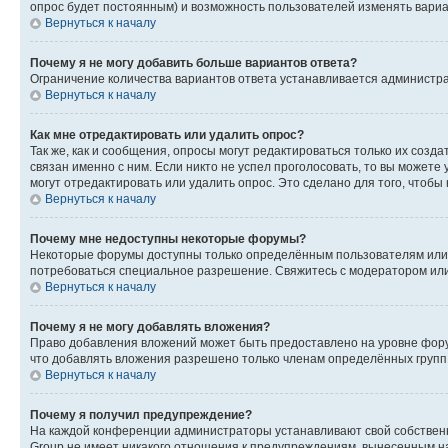
опрос будет постоянным) и возможность пользователей изменять вариан
Вернуться к началу
Почему я не могу добавить больше вариантов ответа?
Ограничение количества вариантов ответа устанавливается администр
Вернуться к началу
Как мне отредактировать или удалить опрос?
Так же, как и сообщения, опросы могут редактироваться только их соз
связан именно с ним. Если никто не успел проголосовать, то вы можете
могут отредактировать или удалить опрос. Это сделано для того, чтобы
Вернуться к началу
Почему мне недоступны некоторые форумы?
Некоторые форумы доступны только определённым пользователям или г
потребоваться специальное разрешение. Свяжитесь с модератором ил
Вернуться к началу
Почему я не могу добавлять вложения?
Право добавления вложений может быть предоставлено на уровне фору
что добавлять вложения разрешено только членам определённых групп.
Вернуться к началу
Почему я получил предупреждение?
На каждой конференции администраторы устанавливают свой собственн
Group не имеет никакого отношения к предупреждениям, вынесенным на