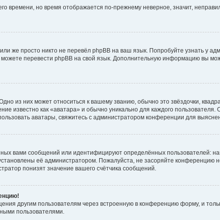
него времени, но время отображается по-прежнему неверное, значит, неправ
или же просто никто не перевёл phpBB на ваш язык. Попробуйте узнать у ад
ами можете перевести phpBB на свой язык. Дополнительную информацию вы мо
дно из них может относиться к вашему званию, обычно это звёздочки, квадр
ние известно как «аватара» и обычно уникально для каждого пользователя. О
использовать аватары, свяжитесь с администратором конференции для выясне
нных вами сообщений или идентифицируют определённых пользователей: на
установлены её администратором. Пожалуйста, не засоряйте конференцию н
тратор понизят значение вашего счётчика сообщений.
ренцию!
щения другим пользователям через встроенную в конференцию форму, и толь
мными пользователями.