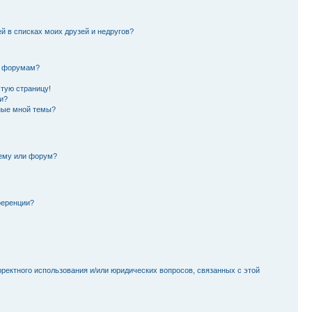
й в списках моих друзей и недругов?
и форумам?
стую страницу!
и?
ные мной темы?
тему или форум?
ференции?
рректного использования и/или юридических вопросов, связанных с этой