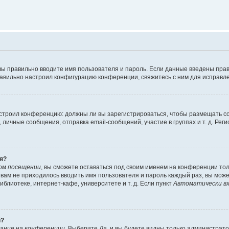
вы правильно вводите имя пользователя и пароль. Если данные введены прав
равильно настроил конфигурацию конференции, свяжитесь с ним для исправле
 настроил конференцию: должны ли вы зарегистрироваться, чтобы размещать 
чные сообщения, отправка email-сообщений, участие в группах и т. д. Регис
я?
ом посещении
, вы сможете оставаться под своим именем на конференции тол
ы вам не приходилось вводить имя пользователя и пароль каждый раз, вы мож
блиотеке, интернет-кафе, университете и т. д. Если пункт
Автоматически вх
й?
ание на конференции
. Выберите
Да
, и вы будете видны только администрат