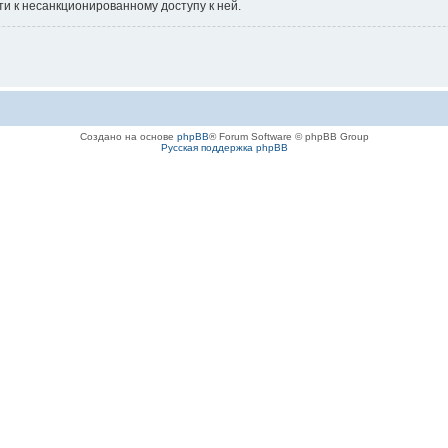
ти к несанкционированному доступу к ней.
Создано на основе
phpBB
® Forum Software © phpBB Group
Русская поддержка phpBB