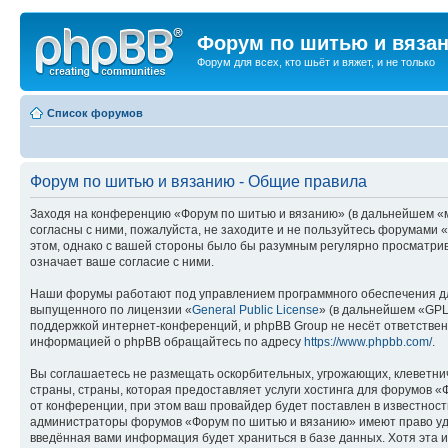
Форум по шитью и вяза
Форум для всех, кто шьёт и вяжет, и не только
Список форумов
Форум по шитью и вязанию - Общие правила
Заходя на конференцию «Форум по шитью и вязанию» (в дальнейшем «мы»
согласны с ними, пожалуйста, не заходите и не пользуйтесь форумами 
этом, однако с вашей стороны было бы разумным регулярно просматрив
означает ваше согласие с ними.
Наши форумы работают под управлением программного обеспечения дл
выпущенного по лицензии «
General Public License
» (в дальнейшем «GPL
поддержкой интернет-конференций, и phpBB Group не несёт ответствен
информацией о phpBB обращайтесь по адресу
https://www.phpbb.com/
.
Вы соглашаетесь не размещать оскорбительных, угрожающих, клеветни
страны, страны, которая предоставляет услуги хостинга для форумов
от конференции, при этом ваш провайдер будет поставлен в известност
администраторы форумов «Форум по шитью и вязанию» имеют право удал
введённая вами информация будет храниться в базе данных. Хотя эта