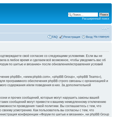
Расширенный поиск
На главную
FAQ
Регистрация
Вход
 подтверждаете своё согласие со следующими условиями. Если вы не
вила в любое время и сделаем всё возможное, чтобы уведомить вас об
«Форум по шитью и вязанию» после обновления/исправления условий
чение phpBB», «www.phpbb.com», «phpBB Group», «phpBB Teams»),
для программного обеспечения phpBB строго связаны с организацией и
мого содержания и/или поведения в них. За дополнительной
озни и прочих сообщений, которые могут нарушить законы вашей
 таких сообщений могут привести к вашему немедленному отключению
зможности проведения такой политики. Вы соглашаетесь с тем, что
своему усмотрению. Как пользователь вы согласны с тем, что
министрация конференции «Форум по шитью и вязанию», ни phpBB Group