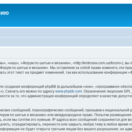
нию
, «наш», «Форум по шитью и вязанию», «http://knitnsew.com.ua/forum»), вы
«Форум по шитью и вязанию». Мы оставляем за собой право изменять эти пра
ать этот текст на предмет изменений, так как использование конференции 
я создания конференций phpBB (в дальнейшем «они», «программное обеспе
»). Скачать его можно по адресу
www.phpbb.com
. Ограничения лицензии GPL 
ности за то, что администрация конференций определяет в качестве допусти
ческих сообщений, порнографических сообщений, призывов к национальной р
 «Форум по шитью и вязанию» или международное право. Попытки размещения
ь, если мы сочтём это нужным. IP-адреса всех сообщений сохраняются для во
ить, отредактировать, перенести или закрыть любую тему в любое время по 
 информация не будет открыта третьим лицам без вашего разрешения, ни ад