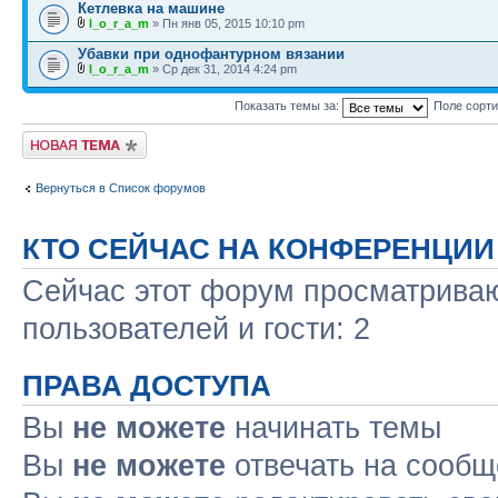
Кетлевка на машине
l_o_r_a_m
» Пн янв 05, 2015 10:10 pm
Убавки при однофантурном вязании
l_o_r_a_m
» Ср дек 31, 2014 4:24 pm
Показать темы за:
Поле сорт
Новая тема
Вернуться в Список форумов
КТО СЕЙЧАС НА КОНФЕРЕНЦИИ
Сейчас этот форум просматриваю
пользователей и гости: 2
ПРАВА ДОСТУПА
Вы
не можете
начинать темы
Вы
не можете
отвечать на сооб