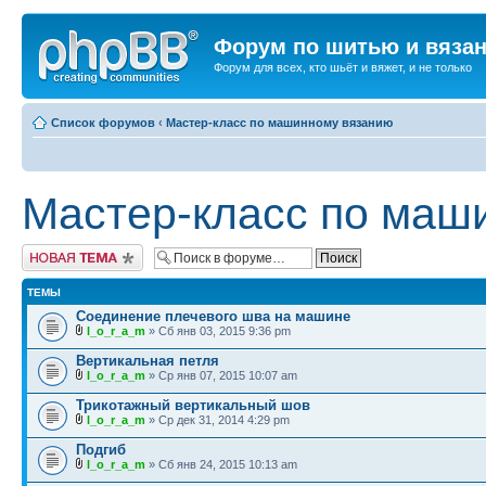
Форум по шитью и вяза
Форум для всех, кто шьёт и вяжет, и не только
Список форумов
‹
Мастер-класс по машинному вязанию
Мастер-класс по маш
Новая тема
ТЕМЫ
Соединение плечевого шва на машине
l_o_r_a_m
» Сб янв 03, 2015 9:36 pm
Вертикальная петля
l_o_r_a_m
» Ср янв 07, 2015 10:07 am
Трикотажный вертикальный шов
l_o_r_a_m
» Ср дек 31, 2014 4:29 pm
Подгиб
l_o_r_a_m
» Сб янв 24, 2015 10:13 am