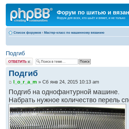
Форум по шитью и вяза
Форум для всех, кто шьёт и вяжет, и не только
Список форумов
‹
Мастер-класс по машинному вязанию
Подгиб
Ответить
Подгиб
l_o_r_a_m
» Сб янв 24, 2015 10:13 am
Подгиб на однофантурной машине.
Набрать нужное количество перель сп