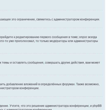
шающее это ограничение, свяжитесь с администратором конференции.
ерейдите к редактированию первого сообщения в теме; опрос всегда
 кто-то уже проголосовал, то только модераторы или администраторы
 темы и оставлять сообщения, совершать другие действия, вам может
шить добавление вложений в определённых форумах. Также возможно,
министратором конференции.
дение. Учтите, что это решение администратора конференции, и phpBB
тесь с администратором конференции.