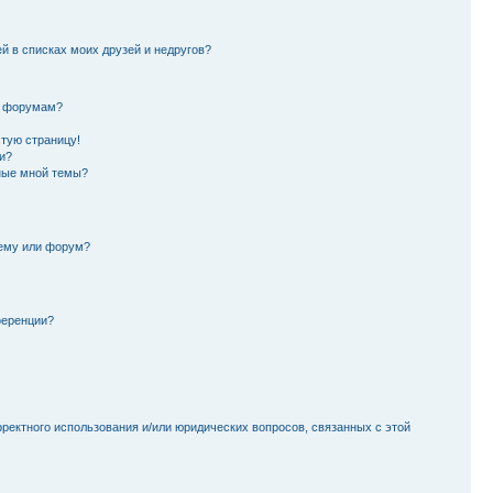
й в списках моих друзей и недругов?
и форумам?
стую страницу!
и?
ные мной темы?
тему или форум?
ференции?
рректного использования и/или юридических вопросов, связанных с этой