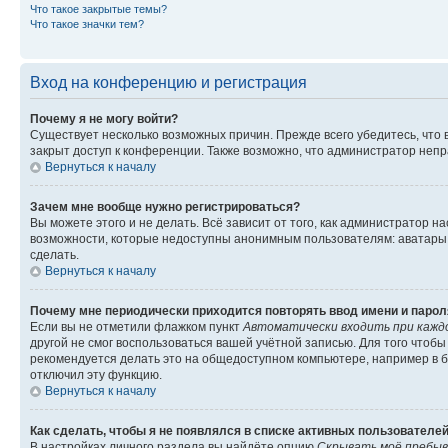
Что такое закрытые темы?
Что такое значки тем?
Вход на конференцию и регистрация
Почему я не могу войти?
Существует несколько возможных причин. Прежде всего убедитесь, что 
закрыт доступ к конференции. Также возможно, что администратор неп
Вернуться к началу
Зачем мне вообще нужно регистрироваться?
Вы можете этого и не делать. Всё зависит от того, как администратор
возможности, которые недоступны анонимным пользователям: аватары, ли
сделать.
Вернуться к началу
Почему мне периодически приходится повторять ввод имени и парол
Если вы не отметили флажком пункт
Автоматически входить при кажд
другой не смог воспользоваться вашей учётной записью. Для того чтоб
рекомендуется делать это на общедоступном компьютере, например в би
отключил эту функцию.
Вернуться к началу
Как сделать, чтобы я не появлялся в списке активных пользователе
В настройках личного раздела вы найдёте опцию
Скрывать моё пребыв