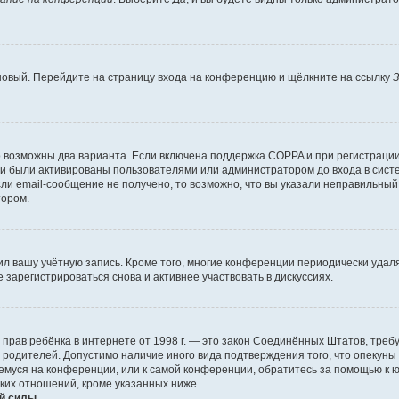
 новый. Перейдите на страницу входа на конференцию и щёлкните на ссылку
З
о возможны два варианта. Если включена поддержка COPPA и при регистрации 
и были активированы пользователями или администратором до входа в систе
и email-сообщение не получено, то возможно, что вы указали неправильный 
тором.
ил вашу учётную запись. Кроме того, многие конференции периодически уда
зарегистрироваться снова и активнее участвовать в дискуссиях.
тных прав ребёнка в интернете от 1998 г. — это закон Соединённых Штатов, т
е родителей. Допустимо наличие иного вида подтверждения того, что опек
ющемуся на конференции, или к самой конференции, обратитесь за помощью к 
ких отношений, кроме указанных ниже.
й силы.