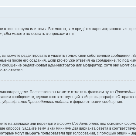
е в окне форума или темы. Возможно, вам придётся зарегистрироваться, пр
 «Вы можете голосовать в опросах» и т. п.
вы можете редактировать и удалять только свои собственные сообщения. В
емени после его создания. Если кто-то уже ответил на сообщение, то под ни
сли сообщение редактировал администратор или модератор, хотя они могут са
о-то ответил.
 личном разделе. После этого вы можете отметить флажком пункт
Присоедини
 вашим сообщениям, сделав соответствующий выбор в параграфе «Отправка 
х, убрав флажок
Присоединить подпись
в форме отправки сообщения.
ите на закладке или перейдите в форму
Создать опрос
под основной формой
ние опросов. Задайте тему и как минимум два варианта ответа в соответству
 которые могут выбрать пользователи при голосовании, с помощью опции «Вар