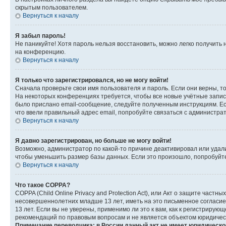
скрытым пользователем.
Вернуться к началу
Я забыл пароль!
Не паникуйте! Хотя пароль нельзя восстановить, можно легко получить
на конференцию.
Вернуться к началу
Я только что зарегистрировался, но не могу войти!
Сначала проверьте свои имя пользователя и пароль. Если они верны, т
На некоторых конференциях требуется, чтобы все новые учётные запис
было прислано email-сообщение, следуйте полученным инструкциям. Есл
что ввели правильный адрес email, попробуйте связаться с администра
Вернуться к началу
Я давно зарегистрирован, но больше не могу войти!
Возможно, администратор по какой-то причине деактивировал или удал
чтобы уменьшить размер базы данных. Если это произошло, попробуйте 
Вернуться к началу
Что такое COPPA?
COPPA (Child Online Privacy and Protection Act), или Акт о защите час
несовершеннолетних младше 13 лет, иметь на это письменное согласи
13 лет. Если вы не уверены, применимо ли это к вам, как к регистриру
рекомендаций по правовым вопросам и не является объектом юридичес
Примечание переводчика: в России данный акт не имеет юридическо