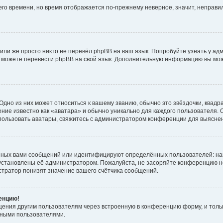
него времени, но время отображается по-прежнему неверное, значит, неправ
или же просто никто не перевёл phpBB на ваш язык. Попробуйте узнать у ад
ами можете перевести phpBB на свой язык. Дополнительную информацию вы мо
дно из них может относиться к вашему званию, обычно это звёздочки, квадр
ние известно как «аватара» и обычно уникально для каждого пользователя. О
использовать аватары, свяжитесь с администратором конференции для выясне
нных вами сообщений или идентифицируют определённых пользователей: на
установлены её администратором. Пожалуйста, не засоряйте конференцию н
тратор понизят значение вашего счётчика сообщений.
ренцию!
щения другим пользователям через встроенную в конференцию форму, и толь
мными пользователями.