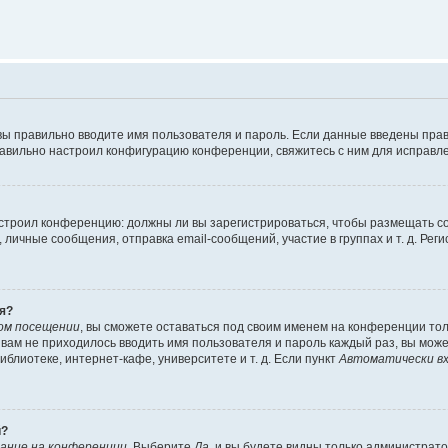
вы правильно вводите имя пользователя и пароль. Если данные введены прав
равильно настроил конфигурацию конференции, свяжитесь с ним для исправле
 настроил конференцию: должны ли вы зарегистрироваться, чтобы размещать 
чные сообщения, отправка email-сообщений, участие в группах и т. д. Регис
я?
ом посещении
, вы сможете оставаться под своим именем на конференции тол
ы вам не приходилось вводить имя пользователя и пароль каждый раз, вы мож
блиотеке, интернет-кафе, университете и т. д. Если пункт
Автоматически вх
й?
ание на конференции
. Выберите
Да
, и вы будете видны только администрат