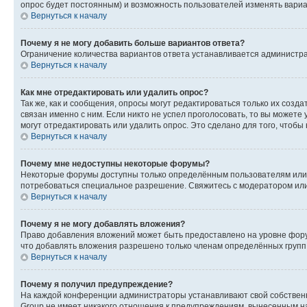
опрос будет постоянным) и возможность пользователей изменять вариан
Вернуться к началу
Почему я не могу добавить больше вариантов ответа?
Ограничение количества вариантов ответа устанавливается администр
Вернуться к началу
Как мне отредактировать или удалить опрос?
Так же, как и сообщения, опросы могут редактироваться только их соз
связан именно с ним. Если никто не успел проголосовать, то вы можете
могут отредактировать или удалить опрос. Это сделано для того, чтобы
Вернуться к началу
Почему мне недоступны некоторые форумы?
Некоторые форумы доступны только определённым пользователям или г
потребоваться специальное разрешение. Свяжитесь с модератором ил
Вернуться к началу
Почему я не могу добавлять вложения?
Право добавления вложений может быть предоставлено на уровне фору
что добавлять вложения разрешено только членам определённых групп.
Вернуться к началу
Почему я получил предупреждение?
На каждой конференции администраторы устанавливают свой собственн
Group не имеет никакого отношения к предупреждениям, вынесенным на