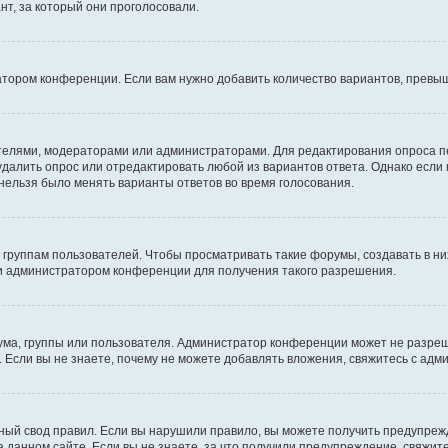
т, за который они проголосовали.
атором конференции. Если вам нужно добавить количество вариантов, превы
дателями, модераторами или администраторами. Для редактирования опроса п
 удалить опрос или отредактировать любой из вариантов ответа. Однако если
 нельзя было менять варианты ответов во время голосования.
руппам пользователей. Чтобы просматривать такие форумы, создавать в них
и администратором конференции для получения такого разрешения.
ма, группы или пользователя. Администратор конференции может не разре
 Если вы не знаете, почему не можете добавлять вложения, свяжитесь с ад
ый свод правил. Если вы нарушили правило, вы можете получить предупреж
 данном сайте. Если вы не знаете, за что получили предупреждение, свяжи