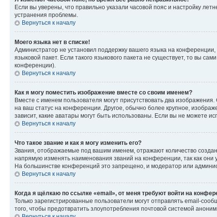
Если вы уверены, что правильно указали часовой пояс и настройку лет
устранения проблемы.
Вернуться к началу
Моего языка нет в списке!
Администратор не установил поддержку вашего языка на конференции, 
языковой пакет. Если такого языкового пакета не существует, то вы с
конференции).
Вернуться к началу
Как я могу поместить изображение вместе со своим именем?
Вместе с именем пользователя могут присутствовать два изображения. О
на ваш статус на конференции. Другое, обычно более крупное, изображе
зависит, какие аватары могут быть использованы. Если вы не можете 
Вернуться к началу
Что такое звание и как я могу изменить его?
Звания, отображаемые под вашим именем, отражают количество созда
напрямую изменять наименования званий на конференции, так как они 
На большинстве конференций это запрещено, и модератор или админис
Вернуться к началу
Когда я щёлкаю по ссылке «email», от меня требуют войти на конфе
Только зарегистрированные пользователи могут отправлять email-сооб
того, чтобы предотвратить злоупотребления почтовой системой анони
Вернуться к началу