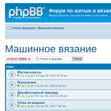
Форум по шитью и вяза
Форум для всех, кто шьёт и вяжет, и не только
Список форумов
‹
Машинное вязание
Машинное вязание
Новая тема
ТЕМЫ
Мастер-классы
l_o_r_a_m
» Сб дек 20, 2014 10:49 am
Полосатики
l_o_r_a_m
» Ср окт 01, 2014 9:42 am
Двухфонтурный жаккард
l_o_r_a_m
» Вт сен 30, 2014 12:28 pm
Сетка на машине
l_o_r_a_m
» Ср окт 01, 2014 7:06 am