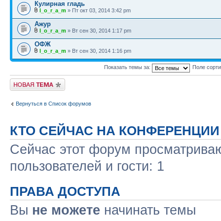
Кулирная гладь
l_o_r_a_m
» Пт окт 03, 2014 3:42 pm
Ажур
l_o_r_a_m
» Вт сен 30, 2014 1:17 pm
ОФЖ
l_o_r_a_m
» Вт сен 30, 2014 1:16 pm
Показать темы за:
Поле сорт
Новая тема
Вернуться в Список форумов
КТО СЕЙЧАС НА КОНФЕРЕНЦИИ
Сейчас этот форум просматриваю
пользователей и гости: 1
ПРАВА ДОСТУПА
Вы
не можете
начинать темы